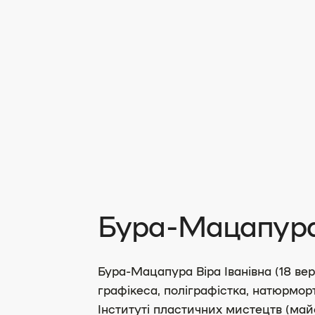
Бура-Мацапура 
Бура-Мацапура Віра Іванівна (18 вер
графікеса, поліграфістка, натюрморт
Інституті пластичних мистецтв (май