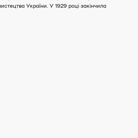
истецтва України. У 1929 році закінчила
ах естампної графіки, акварелі, в жанрі
році — видавництво «Культура», у 1932-
9 рр. — «Мистецтво» та ін. У 1944-1946
 при Київському художньому інституті. У
сткою на «Укррекламфільмі». Працювала
ої графіки.
у. Персональні виставки відбулися в Києві
у художньому музеї України,
ка у Києві, Шевченківському