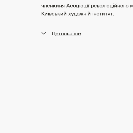
членкиня Асоціації революційного м
Київський художній інститут.
Детальніше
Як поліграфістка працювала в технік
плаката в низці видавництв: в 1930 
1934 рр. — «Вукоопспілка», 1936-193
роках очолювала офортну майстерню
1957–1960 рр. працювала поліграфі
також в галузі станкової та книжков
Брала участь у виставках з 1917 рок
1984 і 2000 року.
Твори зберігаються у Національном
Національному музеї Тараса Шевчен