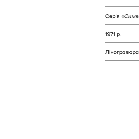
Серія
«Симво
1971 р.
Ліногравюра