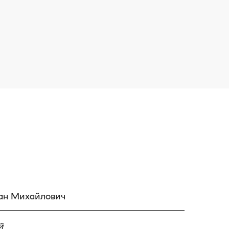
ан Михайлович
й