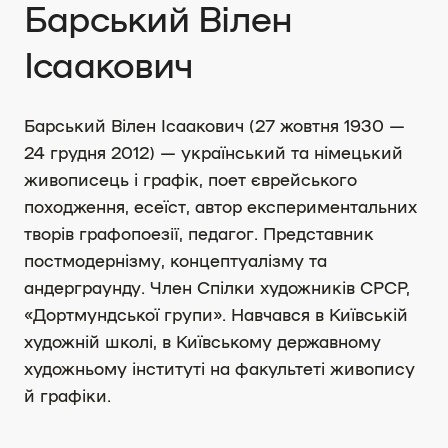
Барський Вілен
Ісаакович
Барський Вілен Ісаакович (27 жовтня 1930 —
24 грудня 2012) — український та німецький
живописець і графік, поет єврейського
походження, есеїст, автор експериментальних
творів графопоезії, педагог. Представник
постмодернізму, концептуалізму та
андерграунду. Член Спілки художників СРСР,
«Дортмундської групи». Навчався в Київській
художній школі, в Київському державному
художньому інституті на факультеті живопису
й графіки.