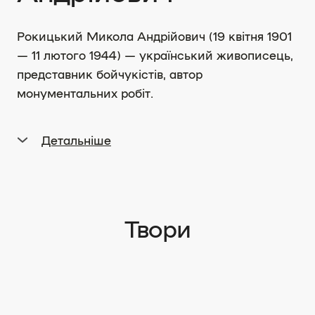
Рокицький Микола Андрійович (19 квітня 1901
— 11 лютого 1944) — український живописець,
представник бойчукістів, автор
монументальних робіт.
Детальніше
Від дитинства Микола Андрійович тяжів до
образотворчого мистецтва, малював у
крайових гірських і лугових краєвидах рідного
краю. У 1912 р. юний майбутній художник
Твори
пішов навчатися до Володимир-Волинської
(нині м. Володимир) гімназії. Завершивши у
1914 р. навчання, він продовжив здобувати
професійну освіту в Київському художньому
інституті (1920–1927) під керівництвом