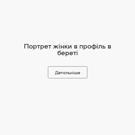
вплив української народної культури.
Навіть бувши прикутою до ліжка, Антоніна
Миколаївна продовжувала гаряче любити
мистецтво та не переставала творити.
Портрет жінки в профіль в
Антоніну Іванову вважали берегинею
береті
мистецької спадщини Михайла Бойчука і
пристрасною пропагандисткою бойчукізму.
Детальніше