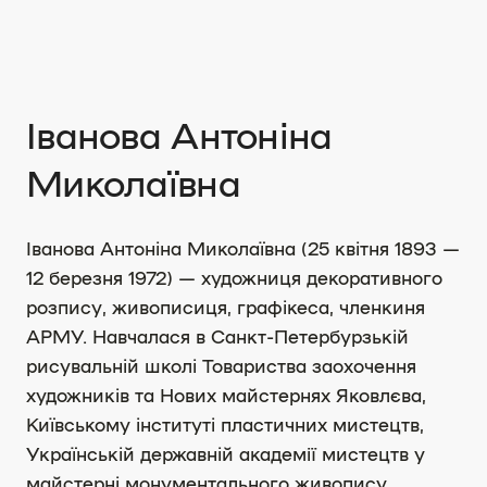
Іванова Антоніна
Миколаївна
Іванова Антоніна Миколаївна (25 квітня 1893 —
12 березня 1972) — художниця декоративного
розпису, живописиця, графікеса, членкиня
АРМУ. Навчалася в Санкт-Петербурзькій
рисувальній школі Товариства заохочення
художників та Нових майстернях Яковлєва,
Київському інституті пластичних мистецтв,
Українській дер­жавній академії мистецтв у
майстерні мону­ментального живопису